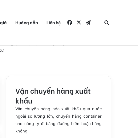
giá
Hướng dẫn
Liên hệ
Facebook
X
Telegram
Zalo Chat
Bạn cần tìm g
 Ngoài
ửi hàng qua MỸ
,
Úc
,
Canada
,
Đức
,
Châu Âu
: Đi đến nơi Về đến chốn!
cư
Vận chuyển hàng xuất
khẩu
Vận chuyển hàng hóa xuất khẩu qua nước
ngoài số lượng lớn, chuyển hàng container
cho công ty đi bằng đường biển hoặc hàng
không