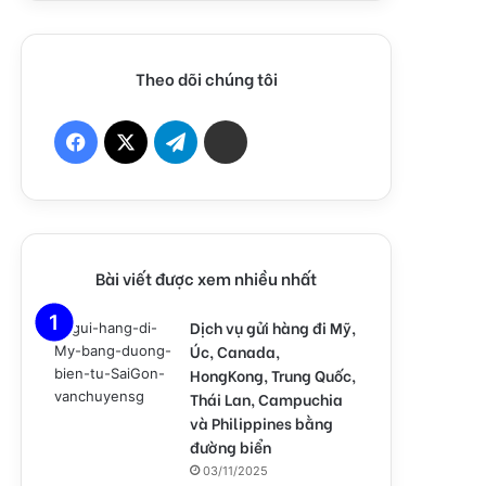
Theo dõi chúng tôi
F
X
T
Z
a
e
a
c
l
l
e
e
o
Bài viết được xem nhiều nhất
b
g
C
Dịch vụ gửi hàng đi Mỹ,
Úc, Canada,
o
r
h
HongKong, Trung Quốc,
Thái Lan, Campuchia
o
a
a
và Philippines bằng
k
m
t
đường biển
03/11/2025