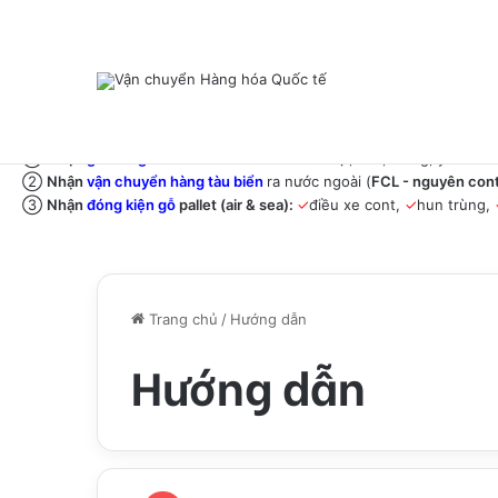
2025
①
Nhận
gửi hàng khó xuất
như
:
✓
đồ ăn có thịt, sữa, trứng, yến sào.
②
Nhận
vận chuyển hàng tàu biển
ra nước ngoài (
FCL - nguyên cont
③
Nhận
đóng kiện gỗ
pallet (air & sea):
✓
điều xe cont,
✓
hun trùng,
Trang chủ
/
Hướng dẫn
Hướng dẫn