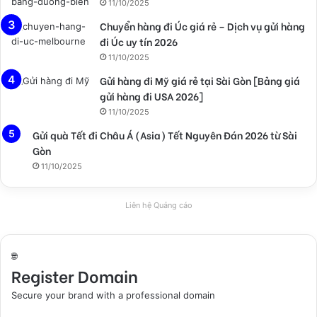
k
m
t
11/10/2025
Chuyển hàng đi Úc giá rẻ – Dịch vụ gửi hàng
đi Úc uy tín 2026
11/10/2025
Gửi hàng đi Mỹ giá rẻ tại Sài Gòn [Bảng giá
gửi hàng đi USA 2026]
11/10/2025
Gửi quà Tết đi Châu Á (Asia) Tết Nguyên Đán 2026 từ Sài
Gòn
11/10/2025
Liên hệ Quảng cáo
🌐
Register Domain
Secure your brand with a professional domain