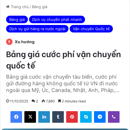
Trang chủ
/
Bảng giá
Bảng giá
Dịch vụ chuyển phát nhanh
Dịch vụ gửi hàng ra nước ngoài
Vận chuyển Quốc tế
Xu hướng
Bảng giá cước phí vận chuyển
quốc tế
Bảng giá cước vận chuyển tàu biển, cước phí
gửi đường hàng không quốc tế từ VN đi nước
ngoài qua Mỹ, Úc, Canada, Nhật, Anh, Pháp,...
11/10/2025
2
7,860
2 minutes read
Facebook
X
LinkedIn
Tumblr
Pinterest
Skype
Messenger
Viber