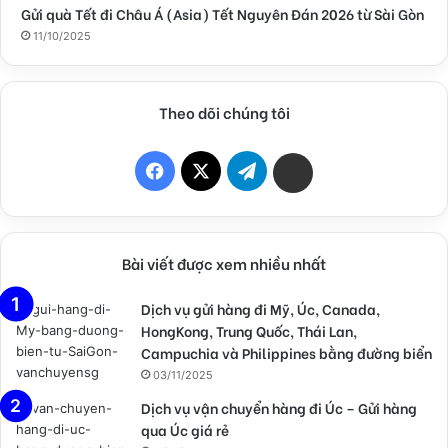
Gửi quà Tết đi Châu Á (Asia) Tết Nguyên Đán 2026 từ Sài Gòn
11/10/2025
Theo dõi chúng tôi
F
X
T
Z
a
e
a
c
l
l
Bài viết được xem nhiều nhất
e
e
o
Dịch vụ gửi hàng đi Mỹ, Úc, Canada,
HongKong, Trung Quốc, Thái Lan,
b
g
C
Campuchia và Philippines bằng đường biển
o
r
h
03/11/2025
Dịch vụ vận chuyển hàng đi Úc – Gửi hàng
o
a
a
qua Úc giá rẻ