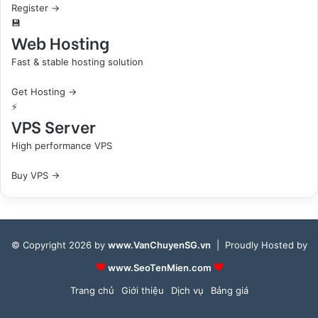
Register →
💾
Web Hosting
Fast & stable hosting solution
Get Hosting →
⚡
VPS Server
High performance VPS
Buy VPS →
© Copyright 2026 by
www.VanChuyenSG.vn
| Proudly Hosted by
www.SeoTenMien.com
Trang chủ
Giới thiệu
Dịch vụ
Bảng giá