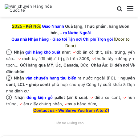
Bạn cần
M
2025 - Kết Nối:
Giao Nhanh
Quà tặng, Thực phẩm, hàng Buôn
bán, ..
ra Nước Ngoài
Qua nhà Nhận hàng - Giao tới Tận nơi
Chi phí Trọn gói
(Door to
Door)
①
Nhận
gửi hàng khó xuất
như
:
✓
đồ ăn có thịt, sữa, trứng, yến
sào...
✓
xách tay "đồ hiệu" trị giá trên 300$,
✓
thuốc tây +đông y +
tpcn...
Gửi hàng qua MỸ
,
Úc
,
Canada
,
Đức
,
Châu Âu
: Đi đến nơi Về
đến chốn!
②
Nhận
vận chuyển hàng tàu biển
ra nước ngoài (
FCL - nguyên
cont, LCL - ghép cont
) phù hợp cho quý Công ty xuất khẩu & Dọn
nhà định cư
③
Nhận
đóng kiện gỗ
pallet (air & sea):
✓
điều xe cont,
✓
hun
trùng,
✓
làm giấy chứng nhận,
✓
mua hàng dùm,...
Contact us - We Serve You from
A
to
Z
!
Liên hệ Quảng cáo